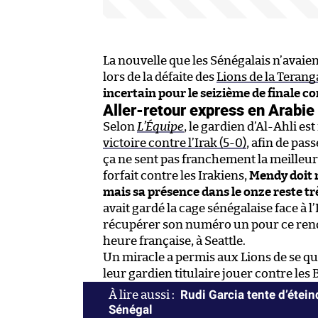
La nouvelle que les Sénégalais n’avai
lors de la défaite des
Lions de la Terang
incertain pour le seizième de finale co
Aller-retour express en Arabie
Selon
L’Équipe
, le gardien d’Al-Ahli e
victoire contre l’Irak (5-0)
, afin de pa
ça ne sent pas franchement la meilleur
forfait contre les Irakiens,
Mendy doit r
mais sa présence dans le onze reste trè
avait gardé la cage sénégalaise face à 
récupérer son numéro un pour ce rende
heure française, à Seattle.
Un miracle a permis aux Lions de se qua
leur gardien titulaire jouer contre les 
Rudi Garcia tente d’étei
Sénégal