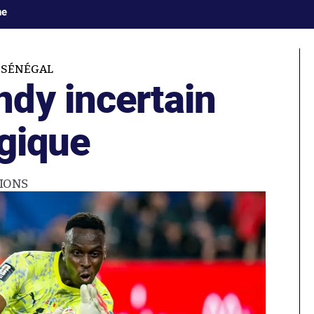
ne
-SÉNÉGAL
dy incertain
lgique
IONS