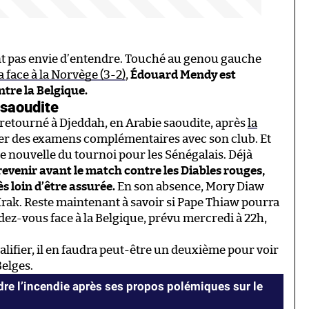
ent pas envie d’entendre. Touché au genou gauche
a face à la Norvège (3-2)
,
Édouard Mendy est
ntre la Belgique.
 saoudite
st retourné à Djeddah, en Arabie saoudite, après
la
sser des examens complémentaires avec son club. Et
e nouvelle du tournoi pour les Sénégalais. Déjà
evenir avant le match contre les Diables rouges,
s loin d’être assurée.
En son absence, Mory Diaw
l’Irak. Reste maintenant à savoir si Pape Thiaw pourra
z-vous face à la Belgique, prévu mercredi à 22h,
lifier, il en faudra peut-être un deuxième pour voir
Belges.
ndre l’incendie après ses propos polémiques sur le