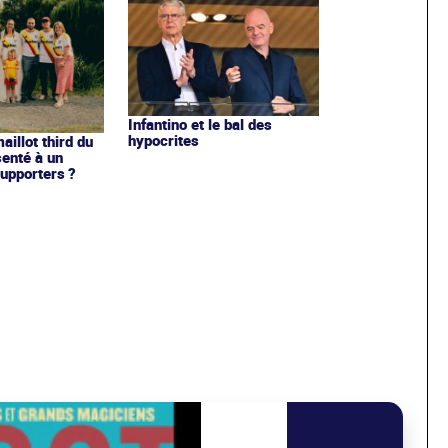
Infantino et le bal des
hypocrites
illot third du
enté à un
upporters ?