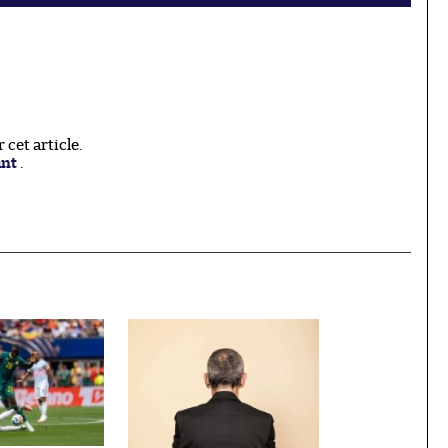
cet article.
ant
.