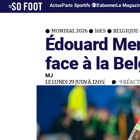
Actus
Paris Sportifs 🔞
S'abonner
Le Magazi
MONDIAL 2026
16ES
BELGIQUE
Édouard Men
face à la Be
MJ
LE LUNDI 29 JUIN À 12:05
9
RÉACT