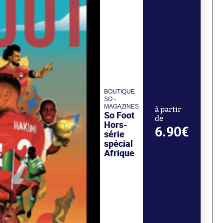
BOUTIQUE
SO -
MAGAZINES
à partir
So Foot
de
Hors-
6.90€
série
spécial
Afrique