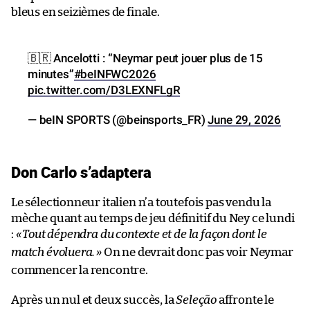
bleus en seizièmes de finale.
🇧🇷 Ancelotti : “Neymar peut jouer plus de 15
minutes”
#beINFWC2026
pic.twitter.com/D3LEXNFLgR
— beIN SPORTS (@beinsports_FR)
June 29, 2026
Don Carlo s’adaptera
Le sélectionneur italien n’a toutefois pas vendu la
mèche quant au temps de jeu définitif du Ney ce lundi
:
«
Tout dépendra du contexte et de la façon dont le
match évoluera.
»
On ne devrait donc pas voir Neymar
commencer la rencontre.
Après un nul et deux succès, la
Seleção
affronte le