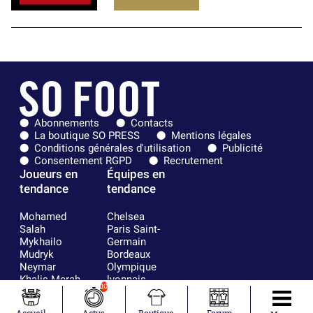
Abonnements
Contacts
La boutique SO PRESS
Mentions légales
Conditions générales d'utilisation
Publicité
Consentement RGPD
Recrutement
Joueurs en
Équipes en
tendance
tendance
Mohamed
Chelsea
Salah
Paris Saint-
Mykhailo
Germain
Mudryk
Bordeaux
Neymar
Olympique
Khalis Merah
lyonnais
10
Loïs Openda
FIFA
Moussa
Real Madrid