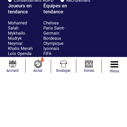
Consentement RGPD
Recrutement
Joueurs en
Équipes en
tendance
tendance
Mohamed
Chelsea
Salah
Paris Saint-
Mykhailo
Germain
Mudryk
Bordeaux
Neymar
Olympique
Khalis Merah
lyonnais
Loïs Openda
FIFA
Moussa
Real Madrid
10
Niakhaté
RC Strasbourg
Nicolás
AC Milan
Accueil
Actus
Boutique
Forum
Menu
Tagliafico
France
Pavel Šulc
RC Lens
Josh Maja
Gauthier Hein