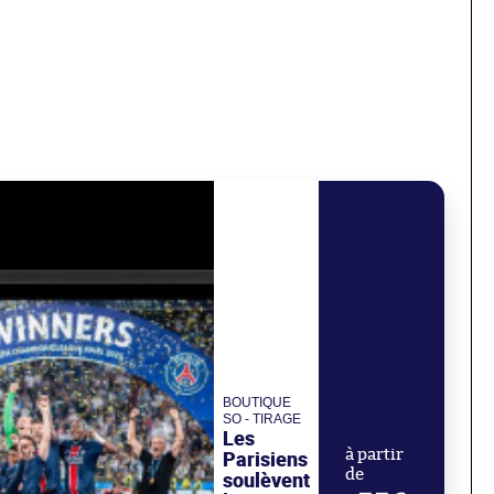
BOUTIQUE
SO - TIRAGE
Les
Parisiens
à partir
de
soulèvent