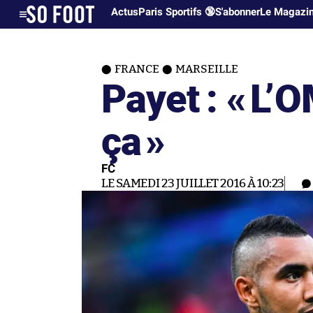
Actus
Paris Sportifs 🔞
S'abonner
Le Magazi
FRANCE
MARSEILLE
Payet : «
L’O
ça
»
FC
LE SAMEDI 23 JUILLET 2016 À 10:23