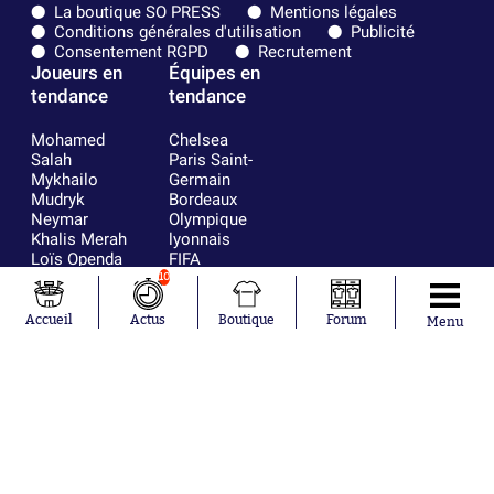
La boutique SO PRESS
Mentions légales
Conditions générales d'utilisation
Publicité
Consentement RGPD
Recrutement
Joueurs en
Équipes en
tendance
tendance
Mohamed
Chelsea
Salah
Paris Saint-
Mykhailo
Germain
Mudryk
Bordeaux
Neymar
Olympique
Khalis Merah
lyonnais
Loïs Openda
FIFA
Moussa
Real Madrid
10
Niakhaté
RC Strasbourg
Nicolás
AC Milan
Accueil
Actus
Boutique
Forum
Menu
Tagliafico
France
Pavel Šulc
RC Lens
Josh Maja
Gauthier Hein