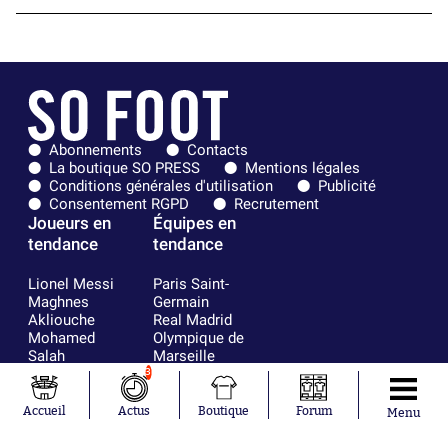
Abonnements
Contacts
La boutique SO PRESS
Mentions légales
Conditions générales d'utilisation
Publicité
Consentement RGPD
Recrutement
Joueurs en
Équipes en
tendance
tendance
Lionel Messi
Paris Saint-
Maghnes
Germain
Akliouche
Real Madrid
Mohamed
Olympique de
Salah
Marseille
Neymar
FIFA
3
Julián Álvarez
FC Barcelone
Ferrán Torres
Argentine
Accueil
Actus
Boutique
Forum
Menu
Kilian Corredor
Olympique
Franco
lyonnais