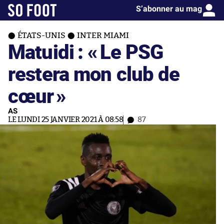
S’abonner au mag
ÉTATS-UNIS
INTER MIAMI
Matuidi : «
Le PSG
restera mon club de
cœur
»
AS
LE LUNDI 25 JANVIER 2021 À 08:58
87