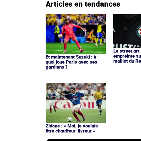
Articles en tendances
Le street art
empreinte su
Et maintenant Suzuki : à
maillot du Re
quoi joue Paris avec ses
gardiens ?
Zidane : « Moi, je voulais
être chauffeur-livreur »