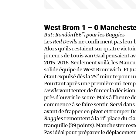
West Brom 1 – 0 Mancheste
e
But : Rondón (66
) pour les Baggies
Les
Red Devils
ne confirment pas leur
Alors qu’ils restaient sur quatre victo
joueurs de Louis van Gaal pensaient av
2015-2016. Seulement voilà, les Mancu
solide équipe de West Bromwich. Et Juan
e
étant expulsé dès la 25
minute pour une
Pourtant après une première mi-temps 
Devils
vont tenter de forcer la décision
près d’ouvrir le score. Mais à l’heure 
commence à se faire sentir. Servi dans
avant de frapper en pivot et tromper De
e
Baggies
remontent à la 11
place du cl
tranquille (39 points). Manchester rest
Pas idéal pour préparer le déplacement