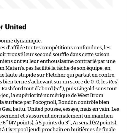
r United
 bonne dynamique.
ires d’affilée toutes compétitions confondues, les
oir trouvé leur second souffle dans cette saison
niens ont vu leur enthousiasme contrarié par une
 Mata n’a pas facilité la tâche de son équipe, en
 faute stupide sur Fletcher qui partait en contre.
bien terne s’achevant sur un score de 0-0, les
Red
e
. Rashford tout d’abord (51
), puis Lingald sons tout
de jeu, la supériorité numérique de West Brom
 la surface par Pocognoli, Rondón contrôle bien
 Gea, battu. United pousse, essaye, mais en vain. Les
assement et s’assurent normalement un maintien
e
e
e 6
(47 points), à 5 points du 3
, Arsenal (52 points).
 à Liverpool jeudi prochain en huitièmes de finale