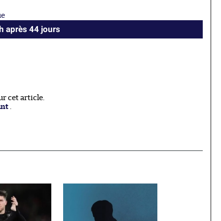
ue
h après 44 jours
 cet article.
ant
.