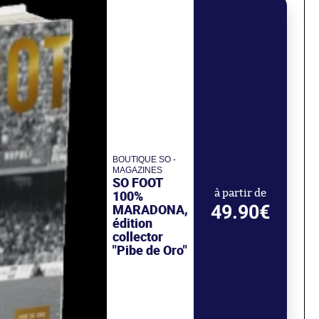
BOUTIQUE SO -
MAGAZINES
SO FOOT
100%
à partir de
49.90€
MARADONA,
édition
collector
"Pibe de Oro"