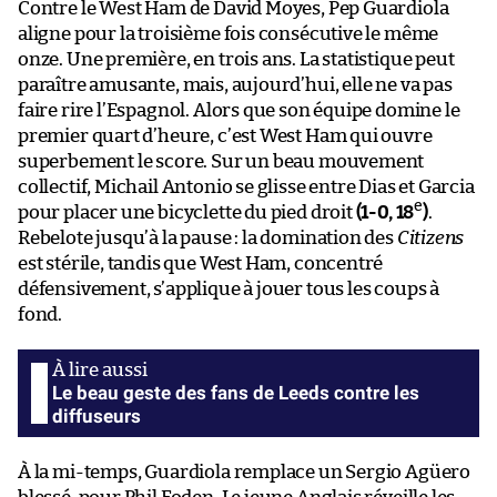
Contre le West Ham de David Moyes, Pep Guardiola
aligne pour la troisième fois consécutive le même
onze. Une première, en trois ans. La statistique peut
paraître amusante, mais, aujourd’hui, elle ne va pas
faire rire l’Espagnol. Alors que son équipe domine le
premier quart d’heure, c’est West Ham qui ouvre
superbement le score. Sur un beau mouvement
collectif, Michail Antonio se glisse entre Dias et Garcia
e
pour placer une bicyclette du pied droit
(1-0, 18
)
.
Rebelote jusqu’à la pause : la domination des
Citizens
est stérile, tandis que West Ham, concentré
défensivement, s’applique à jouer tous les coups à
fond.
Le beau geste des fans de Leeds contre les
diffuseurs
À la mi-temps, Guardiola remplace un Sergio Agüero