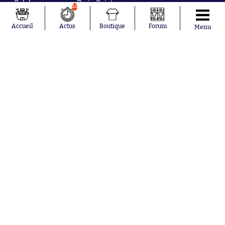
Salah
Paris Saint-
10
Mykhailo
Germain
Mudryk
Bordeaux
Accueil
Actus
Boutique
Forum
Menu
Neymar
Olympique
Khalis Merah
lyonnais
Loïs Openda
FIFA
Moussa
Real Madrid
Niakhaté
RC Strasbourg
Nicolás
AC Milan
Tagliafico
France
Pavel Šulc
RC Lens
Josh Maja
Gauthier Hein