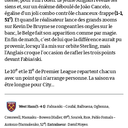
blessé, pour Phil Foden. Le jeune Anglais réveille les
siens et, sur un énième déboulé de João Cancelo,
égalise d’un joli combo contrôle chanceux-frappe
(1-1,
e
51
)
. Et quand le réalisateur lance des grands zooms
sur Kevin De Bruyne se rongeant les ongles sur le
banc, le Belge fait son apparition comme par magie.
En fin de match, c’est de lui que la différence aurait pu
provenir, lorsqu’il a mis sur orbite Sterling, mais
l’Anglais croque l’occasion de rafler les trois points
devant Fabiański.
e
e
Le 10
et le 11
de Premier League repartent chacun
avec un point qui n’arrange personne. La saison va
être longue pour City…
West Ham (5-4-1) :
Fabiański – Coufal, Balbuena, Ogbonna,
e
Cresswell, Masuaku – Bowen (Haller, 69
), Souček, Rice, Pablo Fornals –
e
Antonio (Yarmolenko, 52
).
Entraîneur :
David Moyes.