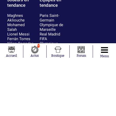
tendance
tendance
Maghnes
Paris Saint-
Akliouche
Germain
Mohamed
Olympique de
Salah
Marseille
Lionel Messi
Real Madrid
Ferrán Torres
FIFA
Kilian Corredor
Olympique
10
Franco
lyonnais
Mastantuono
AS Monaco
Accueil
Actus
Boutique
Forum
Menu
Orel Mangala
FC Barcelone
Rio Mavuba
Argentine
Rodri
RC Strasbourg
Mika Godts
Trabzonspor