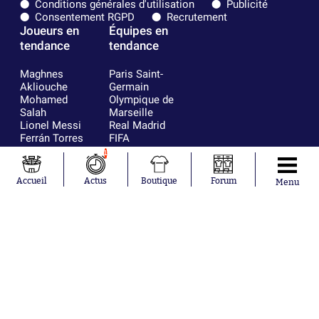
Conditions générales d'utilisation
Publicité
Consentement RGPD
Recrutement
Joueurs en
Équipes en
tendance
tendance
Maghnes
Paris Saint-
Akliouche
Germain
Mohamed
Olympique de
Salah
Marseille
Lionel Messi
Real Madrid
Ferrán Torres
FIFA
Kilian Corredor
Olympique
1
Franco
lyonnais
Mastantuono
AS Monaco
Accueil
Actus
Boutique
Forum
Menu
Orel Mangala
FC Barcelone
Rio Mavuba
Argentine
Rodri
RC Strasbourg
Mika Godts
Trabzonspor