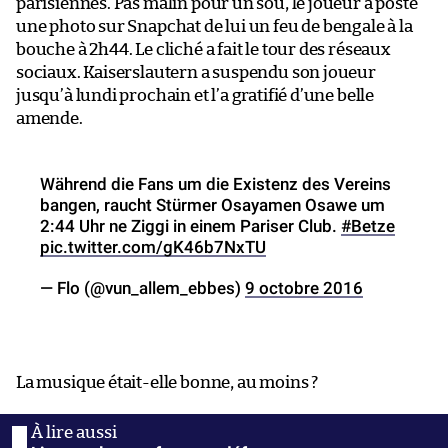
parisiennes. Pas malin pour un sou, le joueur a posté
une photo sur Snapchat de lui un feu de bengale à la
bouche à 2h44. Le cliché a fait le tour des réseaux
sociaux. Kaiserslautern a suspendu son joueur
jusqu’à lundi prochain et l’a gratifié d’une belle
amende.
Während die Fans um die Existenz des Vereins
bangen, raucht Stürmer Osayamen Osawe um
2:44 Uhr ne Ziggi in einem Pariser Club.
#Betze
pic.twitter.com/gK46b7NxTU
— Flo (@vun_allem_ebbes)
9 octobre 2016
La musique était-elle bonne, au moins ?