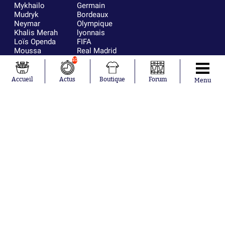
Mykhailo
Germain
Mudryk
Bordeaux
Neymar
Olympique
Khalis Merah
lyonnais
Loïs Openda
FIFA
Moussa
Real Madrid
Niakhaté
RC Strasbourg
10
Nicolás
AC Milan
Tagliafico
France
Accueil
Actus
Boutique
Forum
Menu
Pavel Šulc
RC Lens
Josh Maja
Gauthier Hein