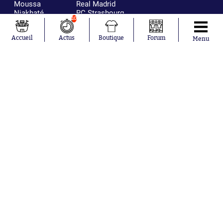
Moussa
Real Madrid
Niakhaté
RC Strasbourg
10
Nicolás
AC Milan
Tagliafico
France
Accueil
Actus
Boutique
Forum
Pavel Šulc
RC Lens
Menu
Josh Maja
Gauthier Hein