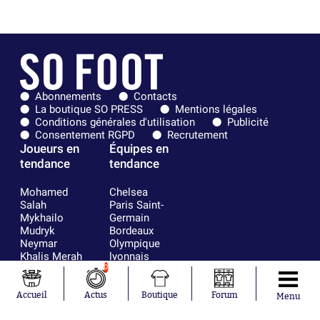
Abonnements
Contacts
La boutique SO PRESS
Mentions légales
Conditions générales d'utilisation
Publicité
Consentement RGPD
Recrutement
Joueurs en
Équipes en
tendance
tendance
Mohamed
Chelsea
Salah
Paris Saint-
Mykhailo
Germain
Mudryk
Bordeaux
Neymar
Olympique
Khalis Merah
lyonnais
Loïs Openda
FIFA
0
Moussa
Real Madrid
Niakhaté
RC Strasbourg
Accueil
Actus
Boutique
Forum
Menu
Nicolás
AC Milan