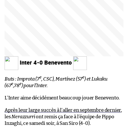
Inter 4-0 Benevento
e
e
Buts : Improta (7
, CSC), Martínez (57
) et Lukaku
e
e
(67
,78
) pour l’Inter.
L’Inter aime décidément beaucoup jouer Benevento.
Après leur large succès à l’aller en septembre dernier
,
les
Nerazzurri
ont remis ça face à l’équipe de Pippo
Inzaghi, ce samedi soir, à San Siro (4-0).