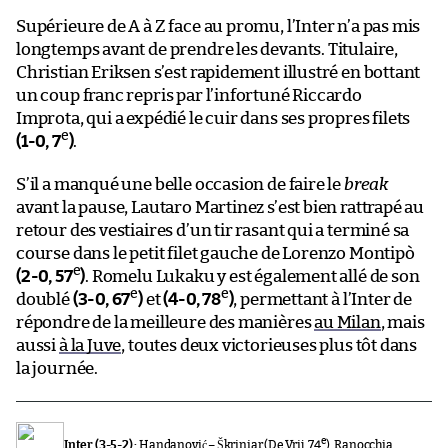
Supérieure de A à Z face au promu, l’Inter n’a pas mis
longtemps avant de prendre les devants. Titulaire,
Christian Eriksen s’est rapidement illustré en bottant
un coup franc repris par l’infortuné Riccardo
Improta, qui a expédié le cuir dans ses propres filets
e
(1-0, 7
)
.
S’il a manqué une belle occasion de faire le
break
avant la pause, Lautaro Martinez s’est bien rattrapé au
retour des vestiaires d’un tir rasant qui a terminé sa
course dans le petit filet gauche de Lorenzo Montipò
e
(2-0, 57
)
. Romelu Lukaku y est également allé de son
e
e
doublé
(3-0, 67
)
et
(4-0, 78
)
, permettant à l’Inter de
répondre de la meilleure des manières
au Milan
, mais
aussi
à la Juve
, toutes deux victorieuses plus tôt dans
la journée.
e
Inter (3-5-2) :
Handanović – Škriniar (De Vrij, 74
), Ranocchia,