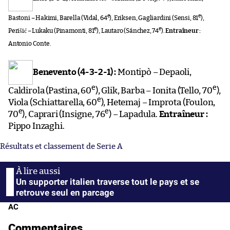
e
e
Bastoni – Hakimi, Barella (Vidal, 64
), Eriksen, Gagliardini (Sensi, 81
),
e
e
Perišić – Lukaku (Pinamonti, 81
), Lautaro (Sánchez, 74
).
Entraîneur :
Antonio Conte.
Benevento (4-3-2-1) :
Montipò – Depaoli,
e
e
Caldirola (Pastina, 60
), Glik, Barba – Ionita (Tello, 70
),
e
Viola (Schiattarella, 60
), Hetemaj – Improta (Foulon,
e
e
70
), Caprari (Insigne, 76
) – Lapadula.
Entraîneur :
Pippo Inzaghi.
Résultats et classement de Serie A
Un supporter italien traverse tout le pays et se
retrouve seul en parcage
AC
Commentaires