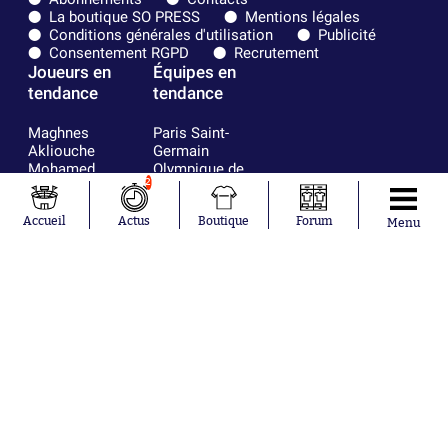
La boutique SO PRESS
Mentions légales
Conditions générales d'utilisation
Publicité
Consentement RGPD
Recrutement
Joueurs en
Équipes en
tendance
tendance
Maghnes
Paris Saint-
Akliouche
Germain
Mohamed
Olympique de
2
Salah
Marseille
Lionel Messi
Real Madrid
Ferrán Torres
FIFA
Accueil
Actus
Boutique
Forum
Menu
Kilian Corredor
Olympique
Franco
lyonnais
Mastantuono
AS Monaco
Orel Mangala
FC Barcelone
Rio Mavuba
Argentine
Rodri
RC Strasbourg
Mika Godts
Trabzonspor