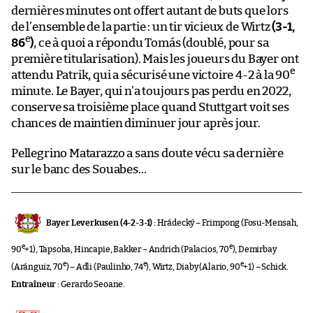
dernières minutes ont offert autant de buts que lors
de l’ensemble de la partie : un tir vicieux de Wirtz
(3-1,
e
86
)
, ce à quoi a répondu Tomás (doublé, pour sa
première titularisation). Mais les joueurs du Bayer ont
e
attendu Patrik, qui a sécurisé une victoire 4-2 à la 90
minute. Le Bayer, qui n’a toujours pas perdu en 2022,
conserve sa troisième place quand Stuttgart voit ses
chances de maintien diminuer jour après jour.
Pellegrino Matarazzo a sans doute vécu sa dernière
sur le banc des Souabes…
Bayer Leverkusen (4-2-3-1) :
Hrádecký – Frimpong (Fosu-Mensah,
e
e
90
+1), Tapsoba, Hincapie, Bakker – Andrich (Palacios, 70
), Demirbay
e
e
e
(Aránguiz, 70
) – Adli (Paulinho, 74
), Wirtz, Diaby (Alario, 90
+1) – Schick.
Entraîneur :
Gerardo Seoane.