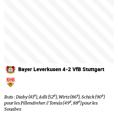
Bayer Leverkusen 4-2 VfB Stuttgart
e
e
e
e
Buts : Diaby (41
), Adli (52
), Wirtz (86
), Schick (90
)
e
e
pour les Pillendreher // Tomás (49
, 88
) pour les
Souabes