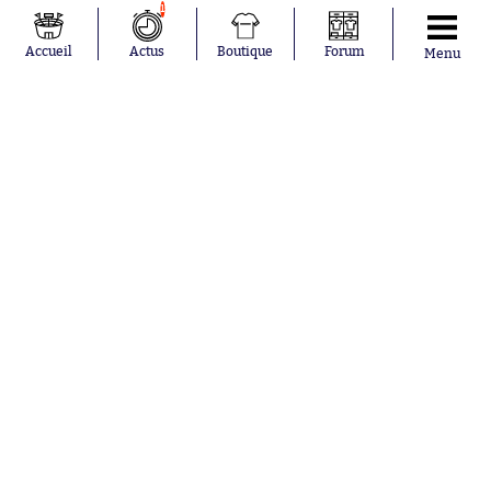
Maghnes
Paris Saint-
1
Akliouche
Germain
Mohamed
Olympique de
Accueil
Actus
Boutique
Forum
Menu
Salah
Marseille
Lionel Messi
Real Madrid
Ferrán Torres
FIFA
Kilian Corredor
Olympique
Franco
lyonnais
Mastantuono
AS Monaco
Orel Mangala
FC Barcelone
Rio Mavuba
Argentine
Rodri
RC Strasbourg
Mika Godts
Trabzonspor