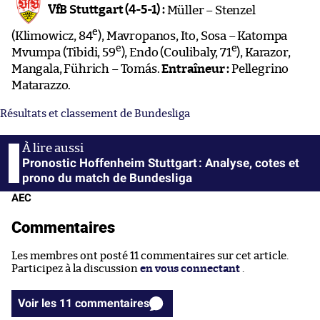
VfB Stuttgart (4-5-1) :
Müller – Stenzel
e
(Klimowicz, 84
), Mavropanos, Ito, Sosa – Katompa
e
e
Mvumpa (Tibidi, 59
), Endo (Coulibaly, 71
), Karazor,
Mangala, Führich – Tomás.
Entraîneur :
Pellegrino
Matarazzo.
Résultats et classement de Bundesliga
Pronostic Hoffenheim Stuttgart : Analyse, cotes et
prono du match de Bundesliga
AEC
Commentaires
Les membres ont posté 11 commentaires sur cet article.
Participez à la discussion
en vous connectant
.
Voir les 11 commentaires