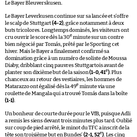
Le Bayer Bleuverskusen.
Le Bayer Leverkusen continue sur sa lancée et s’offre
le scalp de Stuttgart
(4-2)
, grâce notamment à deux
buts tricolores. Longtemps dominés, les visiteurs ont
e
cru ouvrir le score dès la 30
minute sur un contre
bien négocié par Tomás, prêté par le Sporting cet
hiver. Mais le Bayer a finalement confirmé sa
domination grâce à un numéro de soliste de Moussa
Diaby, dribblant cinq pauvres Stuttgartois avant de
e
planter son dixième but de la saison
(1-0, 41
)
. Plus
chanceux au retour des vestiaires, les hommes de
e
Matarazzo ont égalisé dès la 49
minute via une
roulette de Mangala qui a trouvé Tomás dans la boîte
(1-1)
.
Un bonheur de courte durée pour le VfB, puisque Adli
a remis les siens devant trois minutes plus tard. Oublié
sur coup de pied arrêté, le minot du TFC a inscrit de la
e
tête son troisième but en Bundes’
(2-1, 52
)
. Les cinq