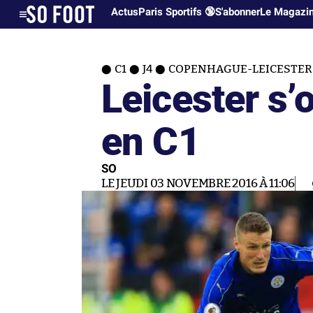
Actus
Paris Sportifs 🔞
S'abonner
Le Magazi
C1
J4
COPENHAGUE-LEICESTER 
Leicester s’
en C1
SO
LE JEUDI 03 NOVEMBRE 2016 À 11:06