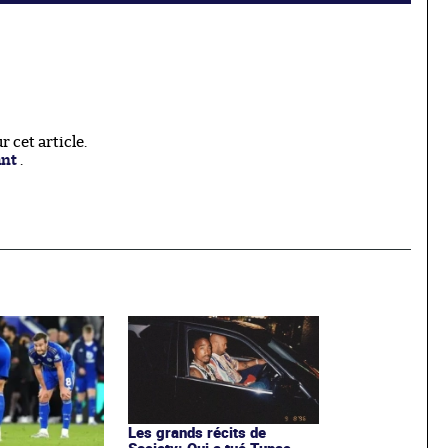
 cet article.
ant
.
Les grands récits de
Society: Qui a tué Tupac