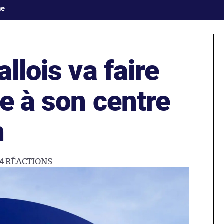
ne
llois va faire
ée à son centre
n
44
RÉACTIONS