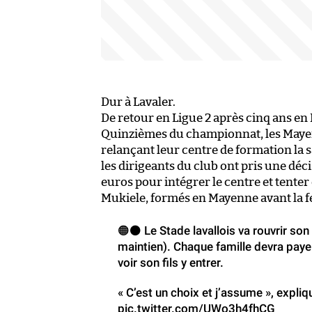
Dur à Lavaler.
De retour en Ligue 2 après cinq ans en N
Quinzièmes du championnat, les Maye
relançant leur centre de formation la 
les dirigeants du club ont pris une déci
euros pour intégrer le centre et tente
Mukiele, formés en Mayenne avant la f
🟠⚫️ Le Stade lavallois va rouvrir so
maintien). Chaque famille devra pay
voir son fils y entrer.
« C’est un choix et j’assume », expliq
pic.twitter.com/UWo3h4fhCG