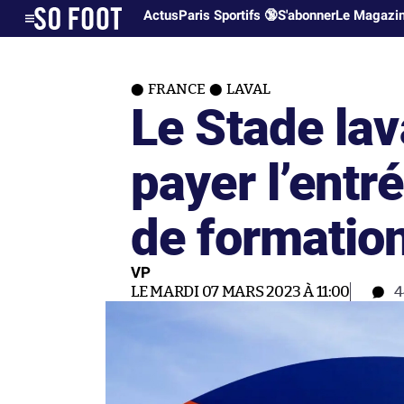
Actus
Paris Sportifs 🔞
S'abonner
Le Magazi
FRANCE
LAVAL
Le Stade lava
payer l’entr
de formatio
VP
LE MARDI 07 MARS 2023 À 11:00