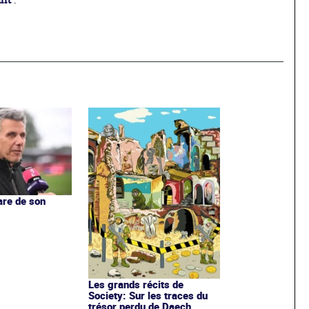
ant
.
are de son
Les grands récits de
Society: Sur les traces du
trésor perdu de Daech