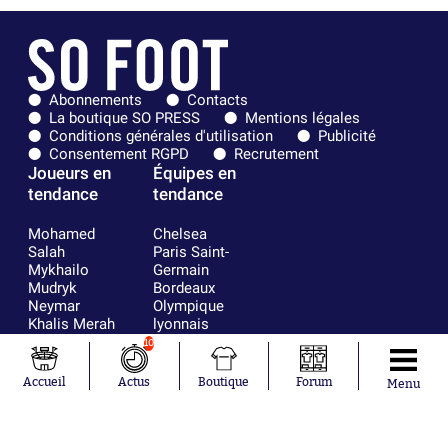
Abonnements
Contacts
La boutique SO PRESS
Mentions légales
Conditions générales d'utilisation
Publicité
Consentement RGPD
Recrutement
Joueurs en
Équipes en
tendance
tendance
Mohamed
Chelsea
Salah
Paris Saint-
Mykhailo
Germain
Mudryk
Bordeaux
Neymar
Olympique
Khalis Merah
lyonnais
Loïs Openda
FIFA
10
Moussa
Real Madrid
Niakhaté
RC Strasbourg
Accueil
Actus
Boutique
Forum
Menu
Nicolás
AC Milan
Tagliafico
France
Pavel Šulc
RC Lens