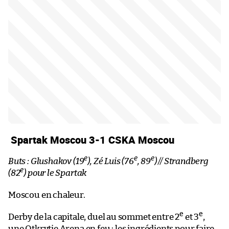
Spartak Moscou 3-1 CSKA Moscou
e
e
e
Buts : Glushakov (19
), Zé Luis (76
, 89
) // Strandberg
e
(82
) pour le Spartak
Moscou en chaleur.
e
e
Derby de la capitale, duel au sommet entre 2
et 3
,
une Otkrytie Arena en feu : les ingrédients pour faire