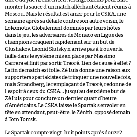
monter la sauce d’un match alléchant étaient réunis à
Moscou. Mais le résultat est amer pour le CSKA, une
semaine après sa défaite contre son autre voisin, le
Lokomotiv. Globalement dominés par leurs hôtes
dans le jeu, les adversaires de Monaco en Ligue des
champions craquent rapidement sur un but de
Glushakov. Leonid Slutsky n’arrive pas à trouver la
faille dans le système mis en place par Massimo
Carrera et finit par sortir Traoré. Lien de cause à effet ?
La fin de match est folle. Zé Luis donne une raison aux
supporters spartakistes de trinquer une nouvelle fois,
mais Strandberg, le remplaçant de Traoré, redonne de
l’espoir à ceux du CSKA… jusqu’au deuxième but de
Zé Luis pour conclure un dernier quart d’heure
d’Américains. Le CSKA laisse le Spartak s’envoler en
tête en attendant, peut-être, le Zénith, opposé demain
à Tom Tomsk.
Le Spartak compte vingt-huit points après douze2