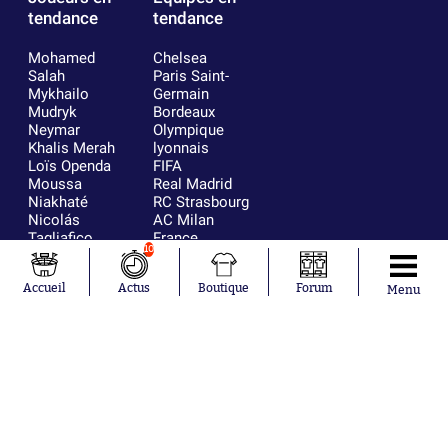
tendance
tendance
Mohamed
Chelsea
Salah
Paris Saint-
Mykhailo
Germain
Mudryk
Bordeaux
Neymar
Olympique
Khalis Merah
lyonnais
Loïs Openda
FIFA
Moussa
Real Madrid
Niakhaté
RC Strasbourg
Nicolás
AC Milan
Tagliafico
France
10
Pavel Šulc
RC Lens
Josh Maja
Accueil
Actus
Boutique
Forum
Gauthier Hein
Menu