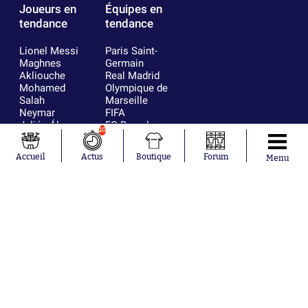
Joueurs en
Équipes en
tendance
tendance
Lionel Messi
Paris Saint-
Maghnes
Germain
Akliouche
Real Madrid
Mohamed
Olympique de
Salah
Marseille
Neymar
FIFA
Julián Álvarez
FC Barcelone
10
Ferrán Torres
Argentine
Kilian Corredor
Olympique
Accueil
Actus
Boutique
Forum
Menu
Franco
lyonnais
Mastantuono
AS Monaco
Orel Mangala
RC Strasbourg
Rio Mavuba
Trabzonspor