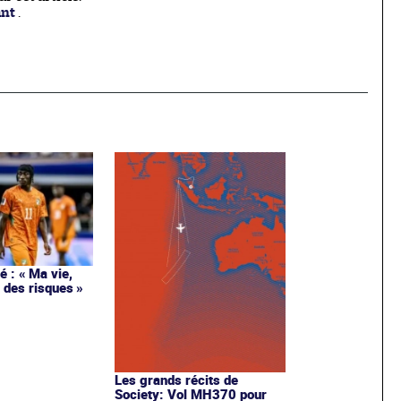
ant
.
 : « Ma vie,
 des risques »
Les grands récits de
Society: Vol MH370 pour