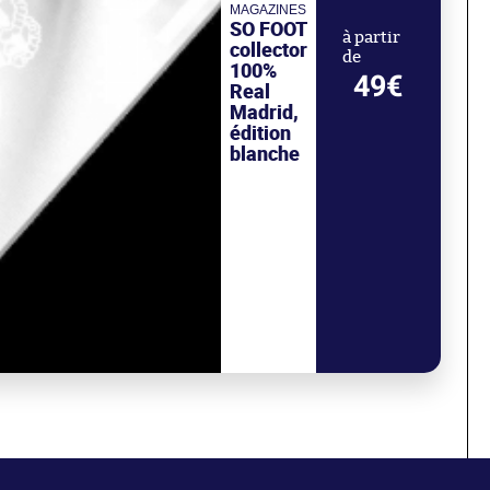
MAGAZINES
SO FOOT
à partir
collector
de
100%
49€
Real
Madrid,
édition
blanche