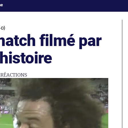
ne
-0)
match filmé par
’histoire
8
RÉACTIONS