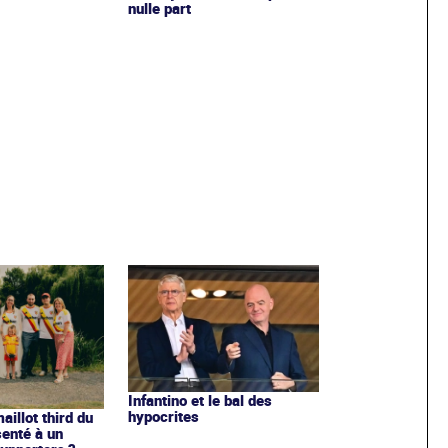
nulle part
Infantino et le bal des
hypocrites
illot third du
enté à un