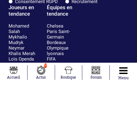
Consentement RGPD
Recrutement
Joueurs en
Équipes en
tendance
tendance
Mohamed
Chelsea
Salah
Paris Saint-
Mykhailo
Germain
Mudryk
Bordeaux
Neymar
Olympique
Khalis Merah
lyonnais
Loïs Openda
FIFA
Moussa
Real Madrid
10
Niakhaté
RC Strasbourg
Nicolás
AC Milan
Accueil
Actus
Boutique
Forum
Menu
Tagliafico
France
Pavel Šulc
RC Lens
Josh Maja
Gauthier Hein