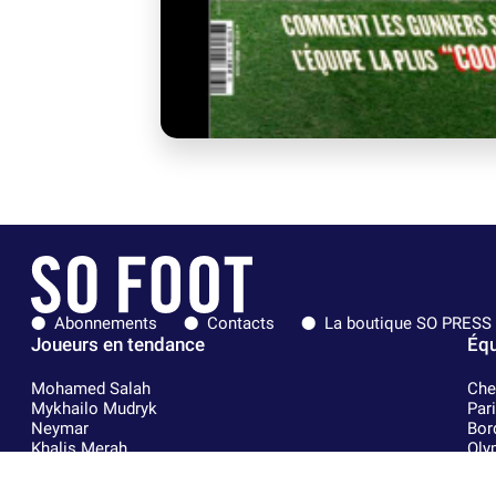
Abonnements
Contacts
La boutique SO PRESS
Joueurs en tendance
Équ
Mohamed Salah
Che
Mykhailo Mudryk
Par
Neymar
Bor
Khalis Merah
Oly
Loïs Openda
FIF
Moussa Niakhaté
Rea