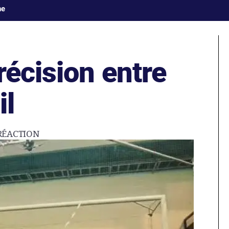
ne
récision entre
il
RÉACTION