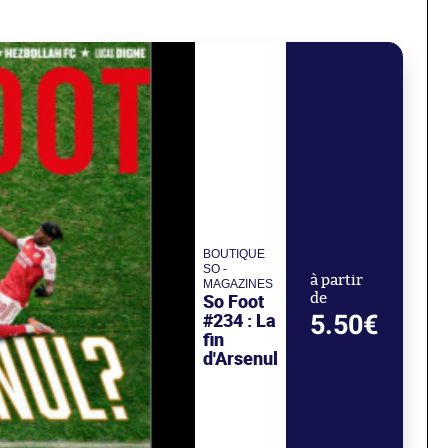
BOUTIQUE
SO -
à partir
MAGAZINES
So Foot
de
#234 : La
5.50€
fin
d'Arsenul