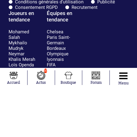
Conditions générales d'utilisation
Publicité
Consentement RGPD
Recrutement
Joueurs en
Équipes en
tendance
tendance
Mohamed
Chelsea
Salah
Paris Saint-
Mykhailo
Germain
Mudryk
Bordeaux
Neymar
Olympique
Khalis Merah
lyonnais
Loïs Openda
FIFA
Moussa
Real Madrid
10
Niakhaté
RC Strasbourg
Nicolás
AC Milan
Accueil
Actus
Boutique
Forum
Menu
Tagliafico
France
Pavel Šulc
RC Lens
Josh Maja
Gauthier Hein