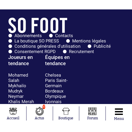
Abonnements
Contacts
La boutique SO PRESS
Mentions légales
Conditions générales d'utilisation
Publicité
Consentement RGPD
Recrutement
Joueurs en
Équipes en
tendance
tendance
Mohamed
Chelsea
Salah
Paris Saint-
Mykhailo
Germain
Mudryk
Bordeaux
Neymar
Olympique
Khalis Merah
lyonnais
Loïs Openda
FIFA
10
Moussa
Real Madrid
Niakhaté
RC Strasbourg
Accueil
Actus
Boutique
Forum
Menu
Nicolás
AC Milan
Tagliafico
France