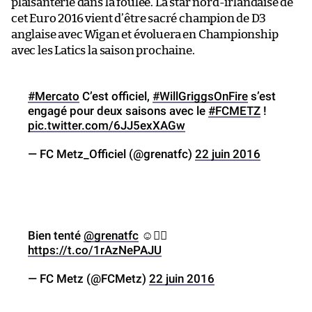
plaisanterie dans la foulée. La star nord-irlandaise de
cet Euro 2016 vient d’être sacré champion de D3
anglaise avec Wigan et évoluera en Championship
avec les Latics la saison prochaine.
#Mercato
C’est officiel,
#WillGriggsOnFire
s’est
engagé pour deux saisons avec le
#FCMETZ
!
pic.twitter.com/6JJ5exXAGw
— FC Metz_Officiel (@grenatfc)
22 juin 2016
Bien tenté
@grenatfc
☺️👍🏼
https://t.co/1rAzNePAJU
— FC Metz (@FCMetz)
22 juin 2016