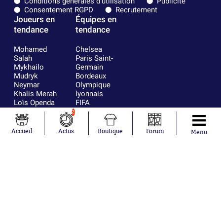
Conditions générales d'utilisation
Publicité
Consentement RGPD
Recrutement
Joueurs en
Équipes en
tendance
tendance
Mohamed
Chelsea
Salah
Paris Saint-
Mykhailo
Germain
Mudryk
Bordeaux
Neymar
Olympique
Khalis Merah
lyonnais
Loïs Openda
FIFA
Moussa
Real Madrid
2
Niakhaté
RC Strasbourg
Nicolás
AC Milan
Accueil
Actus
Boutique
Forum
Menu
Tagliafico
France
Pavel Šulc
RC Lens
Josh Maja
Gauthier Hein