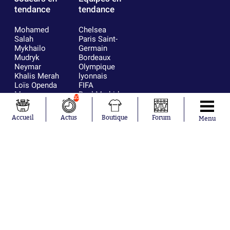
tendance
tendance
Mohamed
Chelsea
Salah
Paris Saint-
Mykhailo
Germain
Mudryk
Bordeaux
Neymar
Olympique
Khalis Merah
lyonnais
Loïs Openda
FIFA
Moussa
Real Madrid
10
Niakhaté
RC Strasbourg
Nicolás
AC Milan
Accueil
Actus
Boutique
Forum
Menu
Tagliafico
France
Pavel Šulc
RC Lens
Josh Maja
Gauthier Hein