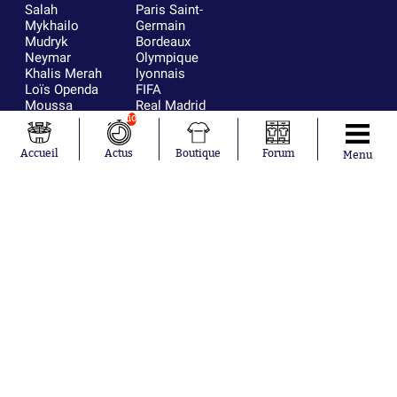
Salah
Paris Saint-
Mykhailo
Germain
Mudryk
Bordeaux
Neymar
Olympique
Khalis Merah
lyonnais
Loïs Openda
FIFA
Moussa
Real Madrid
Niakhaté
RC Strasbourg
10
Nicolás
AC Milan
Tagliafico
France
Accueil
Actus
Boutique
Forum
Menu
Pavel Šulc
RC Lens
Josh Maja
Gauthier Hein