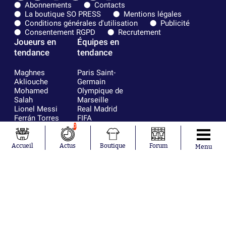
Abonnements
Contacts
La boutique SO PRESS
Mentions légales
Conditions générales d'utilisation
Publicité
Consentement RGPD
Recrutement
Joueurs en
Équipes en
tendance
tendance
Maghnes
Paris Saint-
Akliouche
Germain
Mohamed
Olympique de
Salah
Marseille
Lionel Messi
Real Madrid
Ferrán Torres
FIFA
Kilian Corredor
Olympique
0
Franco
lyonnais
Mastantuono
AS Monaco
Accueil
Actus
Boutique
Forum
Menu
Orel Mangala
FC Barcelone
Rio Mavuba
Argentine
Rodri
RC Strasbourg
Mika Godts
Trabzonspor