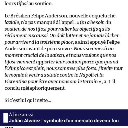
leurs
tifosi
au soutien.
Le Brésilien Felipe Anderson, nouvelle coqueluche
laziale
, n’a pas manqué à l’appel : «
On a besoin du
soutien de nos tifosi pour rallier les objectifs qu’ils
réclament eux aussi. On doit lutter et ne jamais lâcher
pour arriver à la troisième place
, a ainsi appuyé Felipe
Anderson avant de poursuivre.
Nous sommes à un
moment crucial de la saison, et nous voulons que nos
tifosi viennent apporter leur soutien parce que quand
l’Olimpico est plein, nous sommes plus forts. J’invite tout
le monde à venir au stade contre le Napoli et la
Fiorentina pour être avec nous sur le terrain
» , a-t-il
conclu métaphoriquement.
Si c’est lui qui invite…
Julián Alvarez : symbole d'un mercato devenu fou