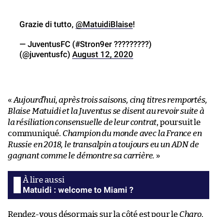
Grazie di tutto,
@MatuidiBlaise
!
— JuventusFC (#Stron9er ?????????)
(@juventusfc)
August 12, 2020
«
Aujourd’hui, après trois saisons, cinq titres remportés,
Blaise Matuidi et la Juventus se disent au revoir suite à
la résiliation consensuelle de leur contrat
, poursuit le
communiqué.
Champion du monde avec la France en
Russie en 2018, le transalpin a toujours eu un ADN de
gagnant comme le démontre sa carrière.
»
Matuidi : welcome to Miami ?
Rendez-vous désormais sur la côté est pour le
Charo
.