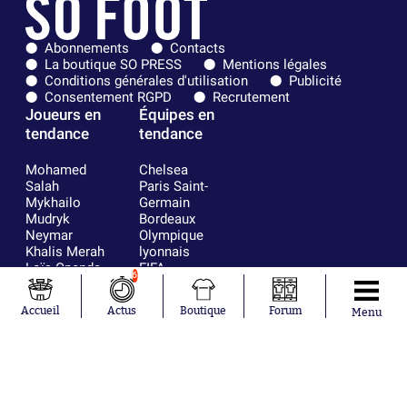
Abonnements
Contacts
La boutique SO PRESS
Mentions légales
Conditions générales d'utilisation
Publicité
Consentement RGPD
Recrutement
Joueurs en
Équipes en
tendance
tendance
Mohamed
Chelsea
Salah
Paris Saint-
Mykhailo
Germain
Mudryk
Bordeaux
Neymar
Olympique
Khalis Merah
lyonnais
Loïs Openda
FIFA
6
Moussa
Real Madrid
Niakhaté
RC Strasbourg
Accueil
Actus
Boutique
Forum
Menu
Nicolás
AC Milan
Tagliafico
France
Pavel Šulc
RC Lens
Josh Maja
Gauthier Hein