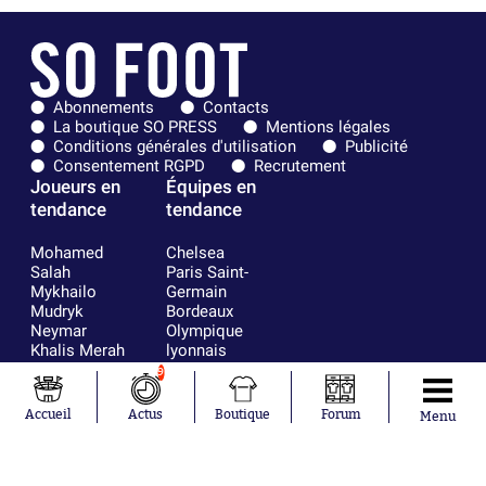
Abonnements
Contacts
La boutique SO PRESS
Mentions légales
Conditions générales d'utilisation
Publicité
Consentement RGPD
Recrutement
Joueurs en
Équipes en
tendance
tendance
Mohamed
Chelsea
Salah
Paris Saint-
Mykhailo
Germain
Mudryk
Bordeaux
Neymar
Olympique
Khalis Merah
lyonnais
Loïs Openda
FIFA
9
Moussa
Real Madrid
Niakhaté
RC Strasbourg
Accueil
Actus
Boutique
Forum
Menu
Nicolás
AC Milan
Tagliafico
France
Pavel Šulc
RC Lens