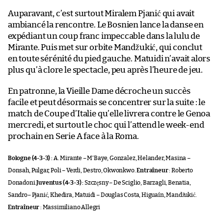
Auparavant, c’est surtout Miralem Pjanić qui avait
ambiancé la rencontre. Le Bosnien lance la danse en
expédiant un coup franc impeccable dans la lulu de
Mirante. Puis met sur orbite Mandžukić, qui conclut
en toute sérénité du pied gauche. Matuidi n’avait alors
plus qu’à clore le spectacle, peu après l’heure de jeu.
En patronne, la Vieille Dame décroche un succès
facile et peut désormais se concentrer sur la suite : le
match de Coupe d’Italie qu’elle livrera contre le Genoa
mercredi, et surtout le choc qui l’attend le week-end
prochain en Serie A face à la Roma.
Bologne (4-3-3) :
A. Mirante – M’Baye, Gonzalez, Helander, Masina –
Donsah, Pulgar, Poli – Verdi, Destro, Okwonkwo.
Entraîneur
: Roberto
Donadoni.
Juventus (4-3-3) :
Szczęsny – De Sciglio, Barzagli, Benatia,
Sandro– Pjanić, Khedira, Matuidi – Douglas Costa, Higuaín, Mandžukić.
Entraîneur
: Massimiliano Allegri