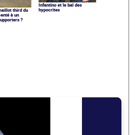
Infantino et le bal des
hypocrites
illot third du
enté à un
upporters ?