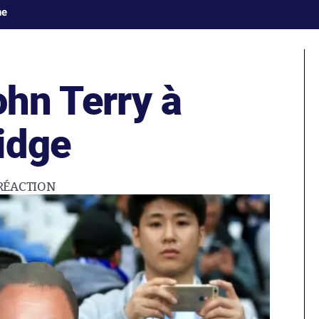
ne
ohn Terry à
idge
RÉACTION