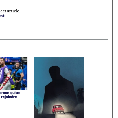
et article.
ant
.
rson quitte
 rejoindre