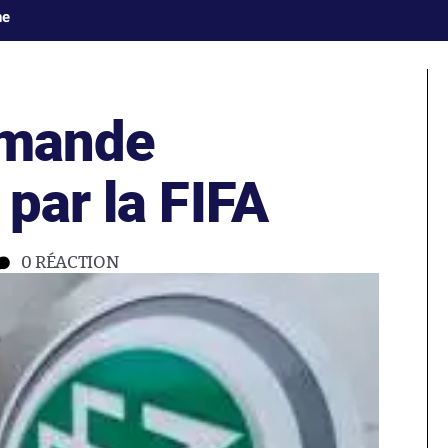
ne
emande
par la FIFA
0
RÉACTION