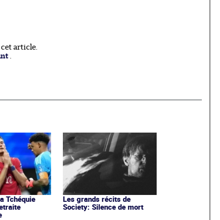
et article.
ant
.
la Tchéquie
Les grands récits de
etraite
Society: Silence de mort
e