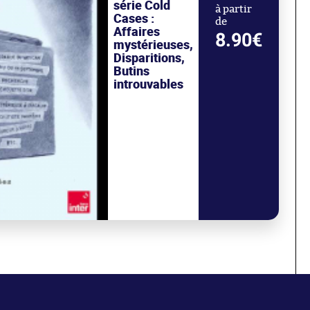
série Cold
à partir
Cases :
de
Affaires
8.90€
mystérieuses,
Disparitions,
Butins
introuvables