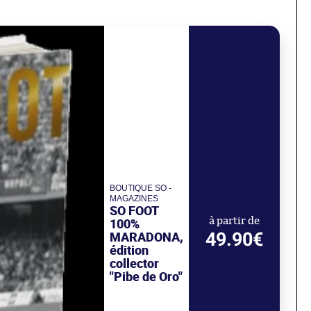
BOUTIQUE SO -
MAGAZINES
SO FOOT
100%
à partir de
49.90€
MARADONA,
édition
collector
"Pibe de Oro"