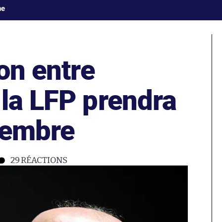
ne
ion entre
 la LFP prendra
cembre
29
RÉACTIONS