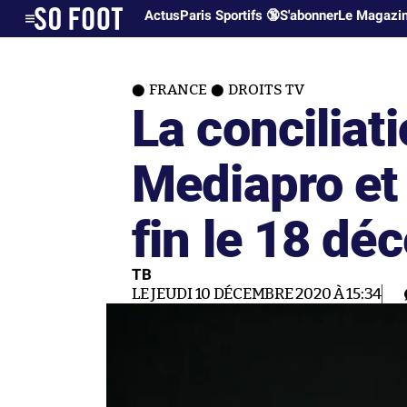
Actus
Paris Sportifs 🔞
S'abonner
Le Magazi
FRANCE
DROITS TV
La conciliat
Mediapro et
fin le 18 dé
TB
LE JEUDI 10 DÉCEMBRE 2020 À 15:34