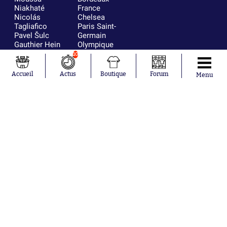
Niakhaté
France
Nicolás
Chelsea
Tagliafico
Paris Saint-
Pavel Šulc
Germain
Gauthier Hein
Olympique
Lionel Messi
lyonnais
10
Gonzalo
AC Milan
García Torres
RC Strasbourg
Accueil
Actus
Boutique
Forum
Menu
Gio Reyna
RC Lens
Leandro
Paredes