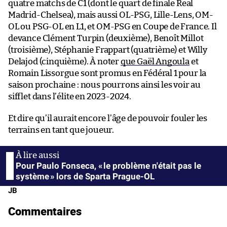
quatre matchs de C1 (dont le quart de finale Real
Madrid-Chelsea), mais aussi OL-PSG, Lille-Lens, OM-
OL ou PSG-OL en L1, et OM-PSG en Coupe de France. Il
devance Clément Turpin (deuxième), Benoît Millot
(troisième), Stéphanie Frappart (quatrième) et Willy
Delajod (cinquième). À noter
que Gaël Angoula
et
Romain Lissorgue sont promus en Fédéral 1 pour la
saison prochaine : nous pourrons ainsi les voir au
sifflet dans l’élite en 2023-2024.
Et dire qu’il aurait encore l’âge de pouvoir fouler les
terrains en tant que joueur.
Pour Paulo Fonseca, « le problème n'était pas le
système » lors de Sparta Prague-OL
JB
Commentaires