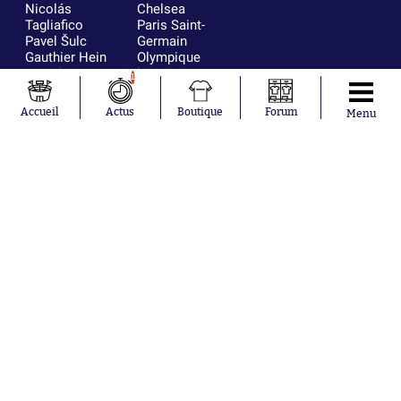
Nicolás
Chelsea
Tagliafico
Paris Saint-
Pavel Šulc
Germain
Gauthier Hein
Olympique
Lionel Messi
lyonnais
1
Gonzalo
AC Milan
García Torres
RC Strasbourg
Accueil
Actus
Boutique
Forum
Menu
Gio Reyna
RC Lens
Leandro
Paredes