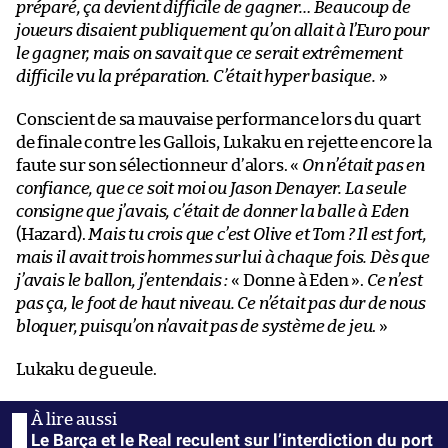
préparé, ça devient difficile de gagner… Beaucoup de
joueurs disaient publiquement qu’on allait à l’Euro pour
le gagner, mais on savait que ce serait extrêmement
difficile vu la préparation. C’était hyper basique.
»
Conscient de sa mauvaise performance lors du quart
de finale contre les Gallois, Lukaku en rejette encore la
faute sur son sélectionneur d’alors. «
On n’était pas en
confiance, que ce soit moi ou Jason Denayer. La seule
consigne que j’avais, c’était de donner la balle à Eden
(Hazard).
Mais tu crois que c’est Olive et Tom ? Il est fort,
mais il avait trois hommes sur lui à chaque fois. Dès que
j’avais le ballon, j’entendais :
« Donne à Eden ».
Ce n’est
pas ça, le foot de haut niveau. Ce n’était pas dur de nous
bloquer, puisqu’on n’avait pas de système de jeu
. »
Lukaku de gueule.
Le Barça et le Real reculent sur l’interdiction du port