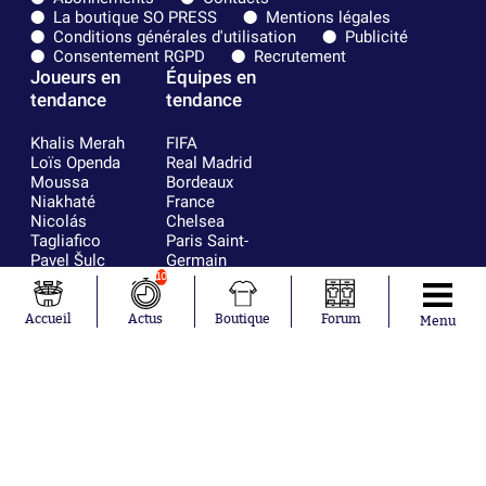
La boutique SO PRESS
Mentions légales
Conditions générales d'utilisation
Publicité
Consentement RGPD
Recrutement
Joueurs en
Équipes en
tendance
tendance
Khalis Merah
FIFA
Loïs Openda
Real Madrid
Moussa
Bordeaux
Niakhaté
France
Nicolás
Chelsea
Tagliafico
Paris Saint-
Pavel Šulc
Germain
Gauthier Hein
Olympique
10
Lionel Messi
lyonnais
Gonzalo
AC Milan
Accueil
Actus
Boutique
Forum
Menu
García Torres
RC Strasbourg
Gio Reyna
RC Lens
Leandro
Paredes