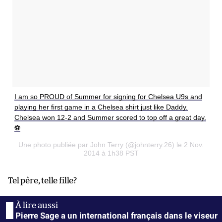
I am so PROUD of Summer for signing for Chelsea U9s and
playing her first game in a Chelsea shirt just like Daddy.
Chelsea won 12-2 and Summer scored to top off a great day.
⚽️
Une photo publiée par John Terry (@johnterry.26) le 2 Nov.
2014 à 1h38 PST
Tel père, telle fille?
Pierre Sage a un international français dans le viseur