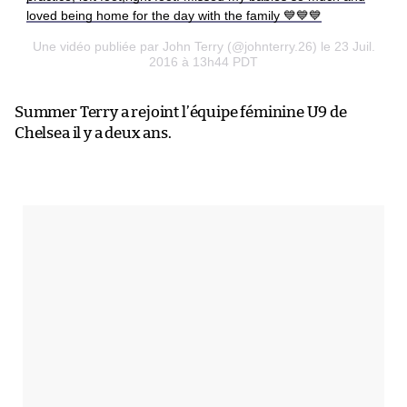
loved being home for the day with the family 💙💙💙
Une vidéo publiée par John Terry (@johnterry.26) le 23 Juil.
2016 à 13h44 PDT
Summer Terry a rejoint l’équipe féminine U9 de
Chelsea il y a deux ans.