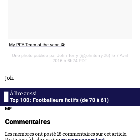
My PFA Team of the year. ⚽️
Une photo publiée par John Terry (@johnterry.26) le 7 Avril
2016 à 6h24 PDT
Joli.
Top 100 : Footballeurs fictifs (de 70 à 61)
MF
Commentaires
Les membres ont posté 18 commentaires sur cet article.
Participez à la discussion
en vous connectant
.