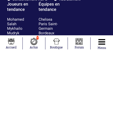
Joueurs en
Équipes en
tendance
tendance
Mohamed
Chelsea
Salah
Paris Saint-
Mykhailo
Germain
Mudryk
Bordeaux
Neymar
Olympique
10
Khalis Merah
lyonnais
Loïs Openda
FIFA
Accueil
Actus
Boutique
Forum
Menu
Moussa
Real Madrid
Niakhaté
RC Strasbourg
Nicolás
AC Milan
Tagliafico
France
Pavel Šulc
RC Lens
Josh Maja
Gauthier Hein