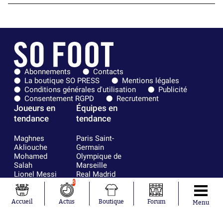
Abonnements
Contacts
La boutique SO PRESS
Mentions légales
Conditions générales d'utilisation
Publicité
Consentement RGPD
Recrutement
Joueurs en
Équipes en
tendance
tendance
Maghnes
Paris Saint-
Akliouche
Germain
Mohamed
Olympique de
Salah
Marseille
Lionel Messi
Real Madrid
Ferrán Torres
FIFA
6
Kilian Corredor
Olympique
Franco
lyonnais
Accueil
Actus
Boutique
Forum
Menu
Mastantuono
AS Monaco
Orel Mangala
FC Barcelone