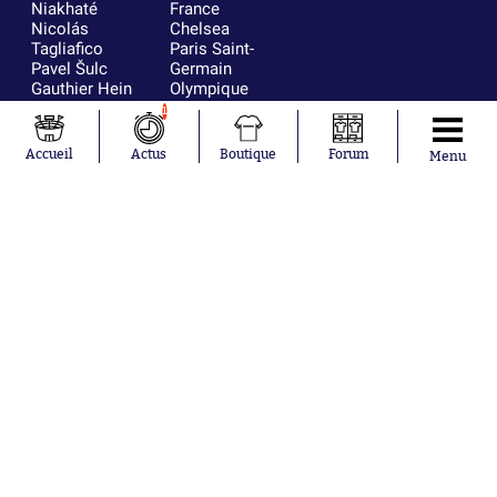
Niakhaté
France
Nicolás
Chelsea
Tagliafico
Paris Saint-
Pavel Šulc
Germain
Gauthier Hein
Olympique
Lionel Messi
lyonnais
1
Gonzalo
AC Milan
García Torres
RC Strasbourg
Accueil
Actus
Boutique
Forum
Menu
Gio Reyna
RC Lens
Leandro
Paredes