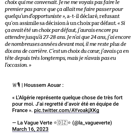
choix qui me convenait. Je ne me voyais pas faire le
premier pas
parce que ça allait me faire passer pour
quelqu’un d’opportuniste »
, a-t-il déclaré, refusant
qu’on assimile sa décision à un choix par défaut.
« Si
ça avait été un choix par défaut, j’aurais encore pu
attendre jusqu’à 27-28 ans. Je n’ai que 24 ans, j’ai encore
de nombreuses années devant moi, il me reste plus de
dix ans de carrière.
C’est un choix du cœur, j’avais ça en
tête depuis très longtemps, mais je n’avais pas eu
l’occasion. »
🚨🎙️ | Houssem Aouar :
« L’Algérie représente quelque chose de très fort
pour moi. J’ai regretté d’avoir été en équipe de
France ».
pic.twitter.com/AYvoakjXKg
— La Vague Verte ⭐️🇩🇿⭐️ (@la_vagueverte)
March 16, 2023