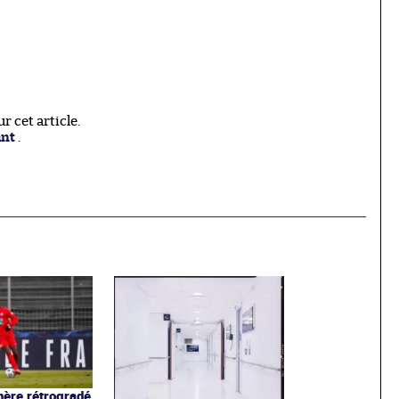
 cet article.
ant
.
ère rétrogradé