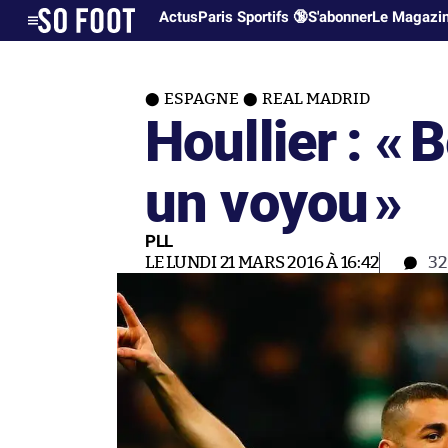
Actus
Paris Sportifs 🔞
S'abonner
Le Magazi
ESPAGNE
REAL MADRID
Houllier : «
B
un voyou
»
PLL
LE LUNDI 21 MARS 2016 À 16:42
3