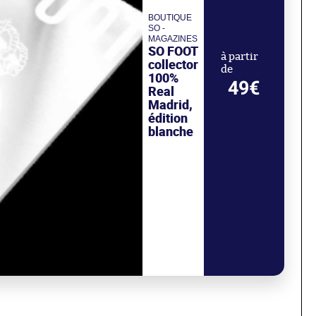
BOUTIQUE
SO -
MAGAZINES
SO FOOT
à partir
collector
de
100%
49€
Real
Madrid,
édition
blanche