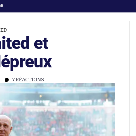
ne
TED
ited et
lépreux
7
RÉACTIONS