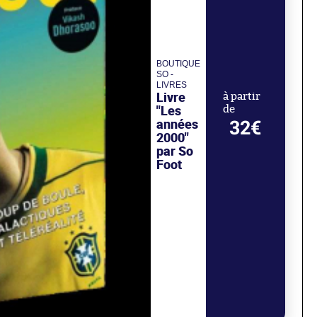
BOUTIQUE
SO -
LIVRES
Livre
à partir
"Les
de
années
32€
2000"
par So
Foot