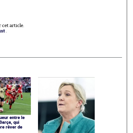
cet article.
ant
.
ueur entre le
Barça, qui
re rêver de