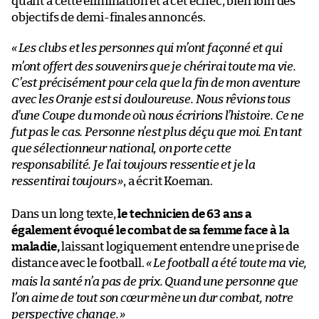
quant à cette élimination et à cet échec, bien loin des
objectifs de demi-finales annoncés.
«
Les clubs et les personnes qui m’ont façonné et qui
m’ont offert des souvenirs que je chérirai toute ma vie.
C’est précisément pour cela que la fin de mon aventure
avec les Oranje est si douloureuse. Nous rêvions tous
d’une Coupe du monde où nous écririons l’histoire. Ce ne
fut pas le cas. Personne n’est plus déçu que moi. En tant
que sélectionneur national, on porte cette
responsabilité. Je l’ai toujours ressentie et je la
ressentirai toujours
»
, a écrit Koeman.
Dans un long texte,
le technicien de 63 ans a
également évoqué le combat de sa femme face à la
maladie,
laissant logiquement entendre une prise de
distance avec le football.
«
Le football a été toute ma vie,
mais la santé n’a pas de prix. Quand une personne que
l’on aime de tout son cœur mène un dur combat, notre
perspective change.
»