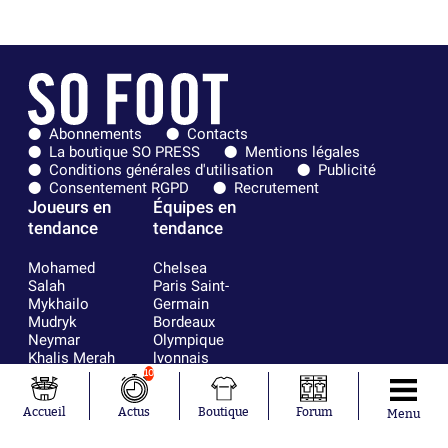
Abonnements
Contacts
La boutique SO PRESS
Mentions légales
Conditions générales d'utilisation
Publicité
Consentement RGPD
Recrutement
Joueurs en
Équipes en
tendance
tendance
Mohamed
Chelsea
Salah
Paris Saint-
Mykhailo
Germain
Mudryk
Bordeaux
Neymar
Olympique
Khalis Merah
lyonnais
Loïs Openda
FIFA
10
Moussa
Real Madrid
Niakhaté
RC Strasbourg
Accueil
Actus
Boutique
Forum
Menu
Nicolás
AC Milan
Tagliafico
France