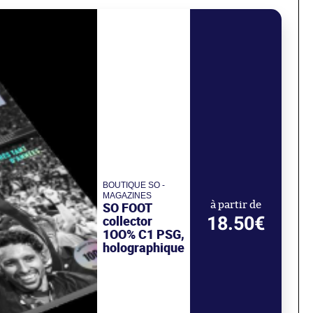
BOUTIQUE SO -
MAGAZINES
SO FOOT
à partir de
18.50€
collector
1OO% C1 PSG,
holographique