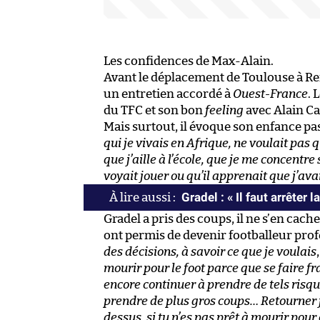
Les confidences de Max-Alain.
Avant le déplacement de Toulouse à Ren
un entretien accordé à
Ouest-France
. 
du TFC et son bon
feeling
avec Alain Cas
Mais surtout, il évoque son enfance pas 
qui je vivais en Afrique, ne voulait pas 
que j’aille à l’école, que je me concentre
voyait jouer ou qu’il apprenait que j’avai
Gradel : « Il faut arrêter 
Gradel a pris des coups, il ne s’en cach
ont permis de devenir footballeur prof
des décisions, à savoir ce que je voulais
mourir pour le foot parce que se faire f
encore continuer à prendre de tels risqu
prendre de plus gros coups… Retourner j
dessus, si tu n’es pas prêt à mourir pour c