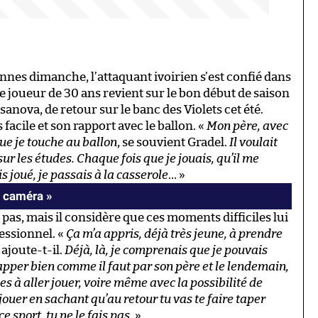
nes dimanche, l’attaquant ivoirien s’est confié dans
Le joueur de 30 ans revient sur le bon début de saison
anova, de retour sur le banc des Violets cet été.
facile et son rapport avec le ballon. «
Mon père, avec
que je touche au ballon
, se souvient Gradel.
Il voulait
 sur les études. Chaque fois que je jouais, qu’il me
s joué, je passais à la casserole
… »
la caméra »
e pas, mais il considère que ces moments difficiles lui
essionnel. «
Ça m’a appris, déjà très jeune, à prendre
, ajoute-t-il.
Déjà, là, je comprenais que je pouvais
rapper bien comme il faut par son père et le lendemain,
es à aller jouer, voire même avec la possibilité de
ouer en sachant qu’au retour tu vas te faire taper
e sport, tu ne le fais pas
. »