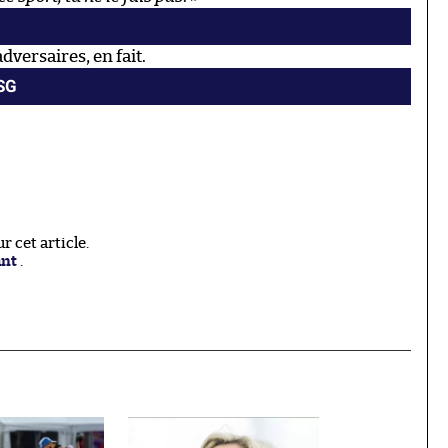
dversaires, en fait.
PSG
 cet article.
ant
.