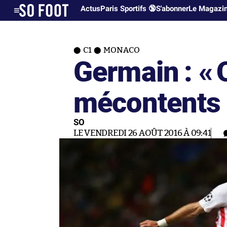
Actus
Paris Sportifs 🔞
S'abonner
Le Magazi
C1
MONACO
Germain : «
mécontents 
SO
LE VENDREDI 26 AOÛT 2016 À 09:41