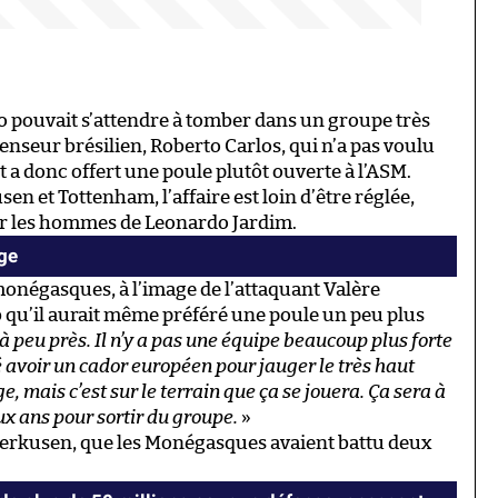
o pouvait s’attendre à tomber dans un groupe très
éfenseur brésilien, Roberto Carlos, qui n’a pas voulu
t a donc offert une poule plutôt ouverte à l’ASM.
n et Tottenham, l’affaire est loin d’être réglée,
ur les hommes de Leonardo Jardim.
age
 monégasques, à l’image de l’attaquant Valère
ub qu’il aurait même préféré une poule un peu plus
à peu près. Il n’y a pas une équipe beaucoup plus forte
é avoir un cador européen pour jauger le très haut
, mais c’est sur le terrain que ça se jouera. Ça sera à
ux ans pour sortir du groupe.
»
everkusen, que les Monégasques avaient battu deux