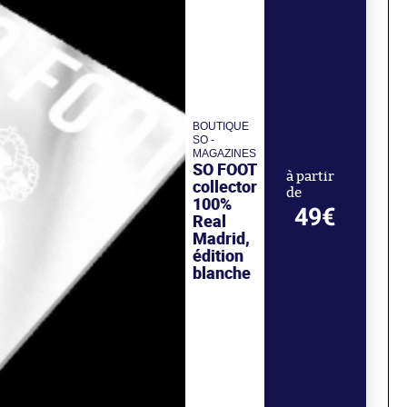
BOUTIQUE
SO -
MAGAZINES
SO FOOT
à partir
collector
de
100%
49€
Real
Madrid,
édition
blanche