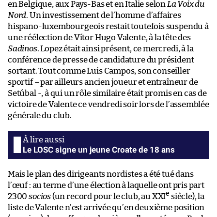
en Belgique, aux Pays-Bas et en Italie selon
La Voix du
Nord
. Un investissement de l’homme d’affaires
hispano-luxembourgeois restait toutefois suspendu à
une réélection de Vítor Hugo Valente, à la tête des
Sadinos
. Lopez était ainsi présent, ce mercredi, à la
conférence de presse de candidature du président
sortant. Tout comme Luis Campos, son conseiller
sportif – par ailleurs ancien joueur et entraîneur de
Setúbal -, à qui un rôle similaire était promis en cas de
victoire de Valente ce vendredi soir lors de l’assemblée
générale du club.
Le LOSC signe un jeune Croate de 18 ans
Mais le plan des dirigeants nordistes a été tué dans
l’œuf : au terme d’une élection à laquelle ont pris part
e
2300
socios
(un record pour le club, au XXI
siècle), la
liste de Valente n’est arrivée qu’en deuxième position