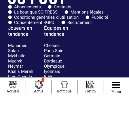
Abonnements
Contacts
La boutique SO PRESS
Mentions légales
Conditions générales d'utilisation
Publicité
Consentement RGPD
Recrutement
Joueurs en
Équipes en
tendance
tendance
Mohamed
Chelsea
Salah
Paris Saint-
Mykhailo
Germain
Mudryk
Bordeaux
Neymar
Olympique
Khalis Merah
lyonnais
Loïs Openda
FIFA
10
Moussa
Real Madrid
Niakhaté
RC Strasbourg
Accueil
Actus
Boutique
Forum
Nicolás
AC Milan
Menu
Tagliafico
France
Pavel Šulc
RC Lens
Josh Maja
Gauthier Hein