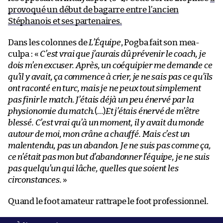
provoqué un début de bagarre entre l’ancien
Stéphanois et ses partenaires.
Dans les colonnes de
L’Équipe
, Pogba fait son mea-
culpa : «
C’est vrai que j’aurais dû prévenir le coach, je
dois m’en excuser. Après, un coéquipier me demande ce
qu’il y avait, ça commence à crier, je ne sais pas ce qu’ils
ont raconté en turc, mais je ne peux tout simplement
pas finir le match. J’étais déjà un peu énervé par la
physionomie du match.
(…)
Et j’étais énervé de m’être
blessé. C’est vrai qu’à un moment, il y avait du monde
autour de moi, mon crâne a chauffé. Mais c’est un
malentendu, pas un abandon. Je ne suis pas comme ça,
ce n’était pas mon but d’abandonner l’équipe, je ne suis
pas quelqu’un qui lâche, quelles que soient les
circonstances.
»
Quand le foot amateur rattrape le foot professionnel.